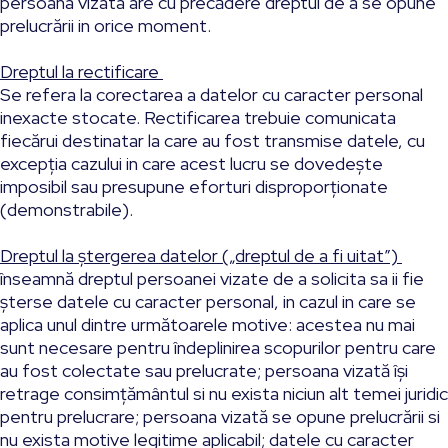
persoana vizata are cu precădere dreptul de a se opune
prelucrării in orice moment.
Dreptul la rectificare
Se refera la corectarea a datelor cu caracter personal
inexacte stocate. Rectificarea trebuie comunicata
fiecărui destinatar la care au fost transmise datele, cu
excepția cazului in care acest lucru se dovedește
imposibil sau presupune eforturi disproporționate
(demonstrabile).
Dreptul la ștergerea datelor („dreptul de a fi uitat”)
înseamnă dreptul persoanei vizate de a solicita sa ii fie
șterse datele cu caracter personal, in cazul in care se
aplica unul dintre următoarele motive: acestea nu mai
sunt necesare pentru îndeplinirea scopurilor pentru care
au fost colectate sau prelucrate; persoana vizată își
retrage consimțământul si nu exista niciun alt temei juridic
pentru prelucrare; persoana vizată se opune prelucrării si
nu exista motive legitime aplicabil; datele cu caracter