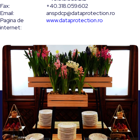
Fax:
+40.318.059.602
Email:
anspdcp@dataprotection.ro
Pagina de
www.dataprotection.ro
internet: