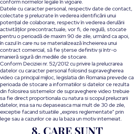
conform normelor legale în vigoare.
Datele cu caracter personal, respectiv date de contact,
colectate şi prelucrate în vederea identificării unui
potenţial de colaborare, respectiv în vederea derulării
activităţilor precontractuale, vor fi, de regulă, stocate
pentru o perioadă de maxim 90 de zile, urmând ca apoi,
în cazul în care nu se materializează încheierea unui
contract comercial, să fie şterse definitiv şi într-o
manieră sigură din mediile de stocare.
Conform Deciziei nr. 52/2012 cu privire la prelucrarea
datelor cu caracter personal folosind supravegherea
video ca principal mijloc, legislatia din Romania prevede ca
perioada de stocare a informatiilor si datelor ce rezulta
din folosirea sistemelor de supraveghere video trebuie
sa fie direct proportionala cu natura si scopul prelucrarii
datelor, insa sa nu depaseasca mai mult de 30 de zile,
exceptie facand situatiile „expres reglementate” prin
lege sau a cazurilor ce au la baza un motiv intemeiat.
8. CARE SUNT