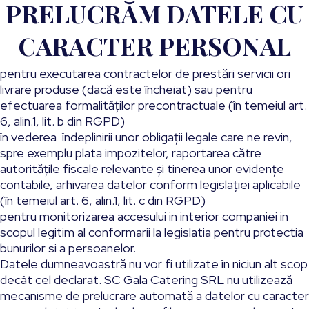
PRELUCRĂM DATELE CU
CARACTER PERSONAL
pentru executarea contractelor de prestări servicii ori
livrare produse (dacă este încheiat) sau pentru
efectuarea formalităților precontractuale (în temeiul art.
6, alin.1, lit. b din RGPD)
în vederea îndeplinirii unor obligații legale care ne revin,
spre exemplu plata impozitelor, raportarea către
autoritățile fiscale relevante și tinerea unor evidențe
contabile, arhivarea datelor conform legislației aplicabile
(în temeiul art. 6, alin.1, lit. c din RGPD)
pentru monitorizarea accesului in interior companiei in
scopul legitim al conformarii la legislatia pentru protectia
bunurilor si a persoanelor.
Datele dumneavoastră nu vor fi utilizate în niciun alt scop
decât cel declarat. SC Gala Catering SRL nu utilizează
mecanisme de prelucrare automată a datelor cu caracter