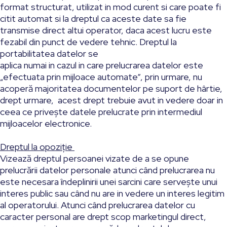
format structurat, utilizat in mod curent si care poate fi
citit automat si la dreptul ca aceste date sa fie
transmise direct altui operator, daca acest lucru este
fezabil din punct de vedere tehnic. Dreptul la
portabilitatea datelor se
aplica numai in cazul in care prelucrarea datelor este
„efectuata prin mijloace automate“, prin urmare, nu
acoperă majoritatea documentelor pe suport de hârtie,
drept urmare, acest drept trebuie avut in vedere doar in
ceea ce privește datele prelucrate prin intermediul
mijloacelor electronice.
Dreptul la opoziție
Vizează dreptul persoanei vizate de a se opune
prelucrării datelor personale atunci când prelucrarea nu
este necesara îndeplinirii unei sarcini care servește unui
interes public sau când nu are in vedere un interes legitim
al operatorului. Atunci când prelucrarea datelor cu
caracter personal are drept scop marketingul direct,