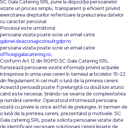
SC Gala Catering SRL pune la dispoziția persoanelor
vizate un proces simplu, transparent și eficient privind
exercitarea drepturilor referitoare la prelucrarea datelor
cu caracter personal.
Procesul este următorul:
persoana vizata poate scrie un email catre
gabriel.deaconu@consultgdpr.ro
persoana vizata poate scrie un email catre
office@galacatering.ro
;
Conform Art 12 din RGPD SC Gala Catering SRL
furnizează persoanei vizate informaţii privind acţiunile
întreprinse în urma unei cereri în temeiul articolelor 15-22
din Regulament în cel mult o lună de la primirea cererii.
Această perioadă poate fi prelungită cu două luni atunci
când este necesar, ţinându-se seama de complexitatea
şi numărul cererilor. Operatorul informează persoana
vizată cu privire la orice astfel de prelungire, în termen de
o lună de la primirea cererii, prezentând şi motivele. SC
Gala catering SRL poate solicita persoanei vizate date
de identificare necesare solutionarii cererii legate de